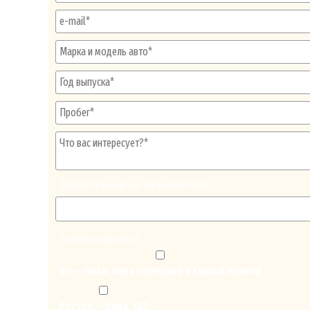
Дата посещения (не гарантируется):
Выберите филиал*:
Юг — Нива, Лада передний и задний привод
Восток — Нива, УАЗ