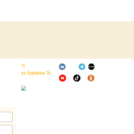
ВОСТОК
ул. Буракова, 16
+7 (495)
725-7899