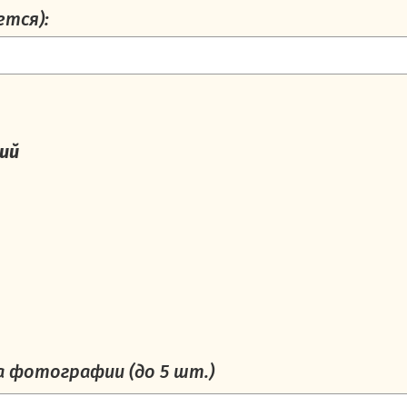
тся):
Усиление передних лонжеронов
6.08.2026 в 19:16
нжеронов Нива Легенда, Нива Тревел и Шевроле Нива.
К
фроуда, для Нив, которые иногда прыгают, для скоростной
сли это про вас — рекомендуем настоятельно. Нива, у кото
ний
 способность к самостоятельному передвижению.
двеска демонтируется, срезаются верхние кронштейны пер
привариваются вырезанные на лазерной резке усиливающ
тейны амортизаторов. Далее, все тщательно антикорится, 
ается
сход-развал
.
нжеронов часто требуется на немолодых и подгнивших Ни
ожем. На кузовах, изрядно пострадавших от коррозии, сто
т превысить стоимость автомобиля. Если это ваш случай, 
альше от Москвы.
 фотографии (до 5 шт.)