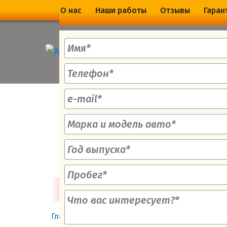
О нас
Наши работы
Отзывы
Гаран
ТЮНИНГ, ОБСЛУ
АВТОМОБИЛЕ
С 
Главная
→
Тюнинг НИВЫ
→
Экстерьер, кузов, обвес