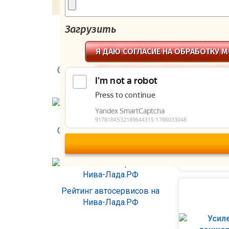
Купля-продажа Нивы
ЛОНЖЕРО
Загрузить
ПОСЧИТА
ОТЗЫВЫ О НАС
Я ДАЮ СОГЛАСИЕ НА ОБРАБОТКУ М
Фото:
Отзывы о Техцентре 777 на
ПЕРСОНАЛЬНЫХ ДАННЫХ В СООТВЕ
форуме Нива Лада Клуба
С УСЛОВИЯМИ
Отзывы о Техцентре 777 на
форуме Ниваводов
Рейтинг автосервисов на
Нива-Лада.РФ