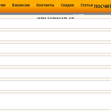
тии
Вакансии
Контакты
Скидки
Статьи
ПОСЧИТ
ЮГ
ИЛИ ЗАПИСАТЬСЯ
ЖИВАНИЕ И РЕМОНТ
Электролитный
пр
+7 (495)
725-787
Й
НИВА В МОСКВЕ
01.02.25 работаем только с ЗЧ и маслами серви
→
Усиление передних лонжеронов